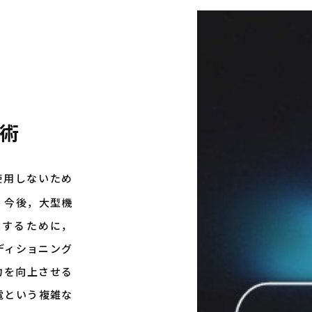
術
使用しないため
 今後，大型機
献するために，
ディショニング
力を向上させる
電という複雑な