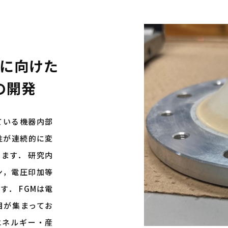
に向けた
の開発
ている機器内部
性が連続的に変
います． 研究内
ン，電圧印加等
． FGMは電
目が集まってお
新エネルギー・産