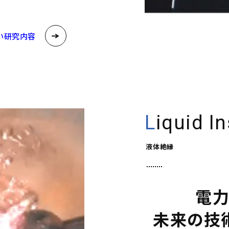
い研究内容
Liquid I
液体絶縁
電
未来の技