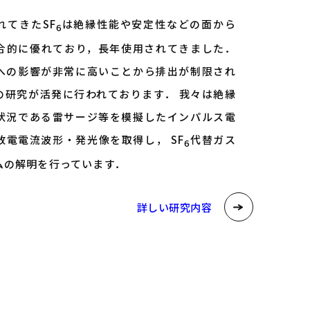
れてきたSF
は絶縁性能や安定性などの面から
6
合的に優れており，長年使用されてきました．
への影響が非常に高いことから排出が制限され
の研究が活発に行われております． 我々は絶縁
状況である雷サージ等を模擬したインパルス電
放電電流波形・発光像を取得し， SF
代替ガス
6
ムの解明を行っています．
詳しい研究内容