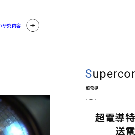
．
い研究内容
Superco
超電導
超電導
送