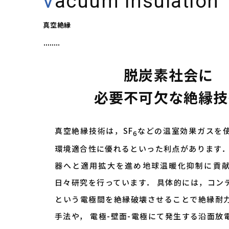
Vacuum Insulation
真空絶縁
脱炭素社会に
必要不可欠な絶縁技
真空絶縁技術は，SF
などの温室効果ガスを
6
環境適合性に優れるといった利点があります．
器へと適用拡大を進め地球温暖化抑制に貢
日々研究を行っています． 具体的には，コン
という電極間を絶縁破壊させることで絶縁耐
手法や， 電極-壁面-電極にて発生する沿面放