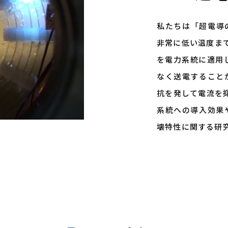
私たちは「超電導
非常に低い温度ま
を電力系統に適用し
なく送電すること
抗を発して電流を抑
系統への導入効果
壊特性に関する研